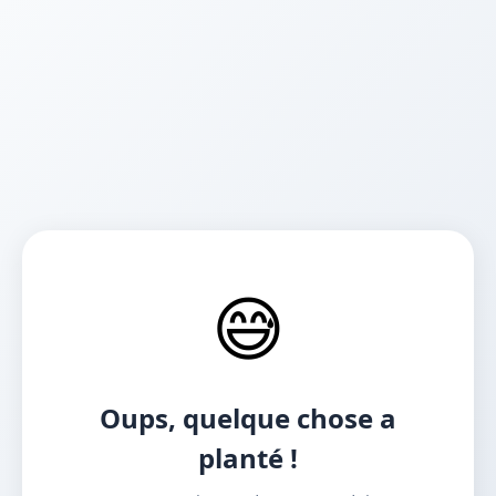
😅
Oups, quelque chose a
planté !