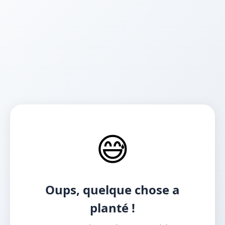
😅
Oups, quelque chose a
planté !