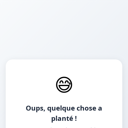
😅
Oups, quelque chose a
planté !