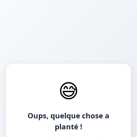
😅
Oups, quelque chose a
planté !