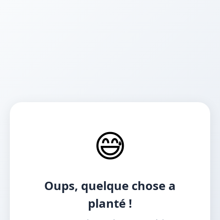
😅
Oups, quelque chose a
planté !