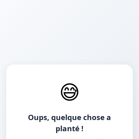
😅
Oups, quelque chose a
planté !