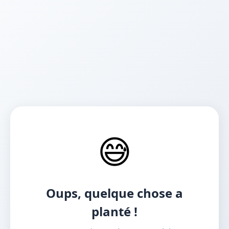
😅
Oups, quelque chose a
planté !