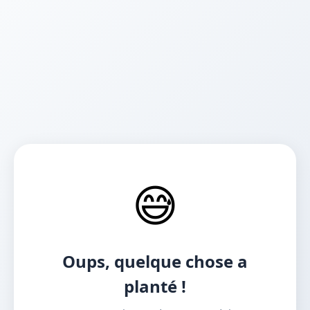
😅
Oups, quelque chose a
planté !