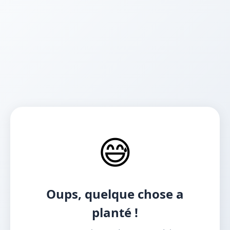
😅
Oups, quelque chose a
planté !