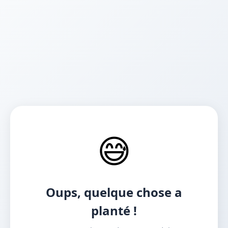
😅
Oups, quelque chose a
planté !