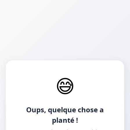
😅
Oups, quelque chose a
planté !