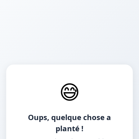
😅
Oups, quelque chose a
planté !