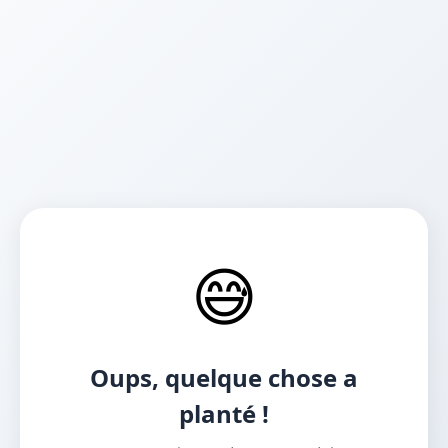
😅
Oups, quelque chose a
planté !