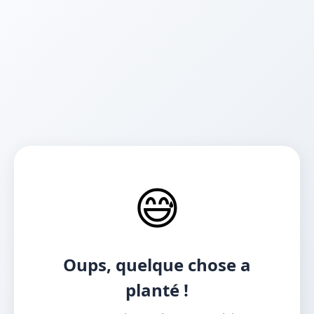
😅
Oups, quelque chose a
planté !