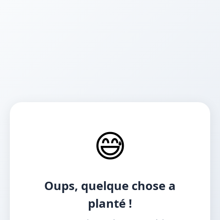
😅
Oups, quelque chose a
planté !