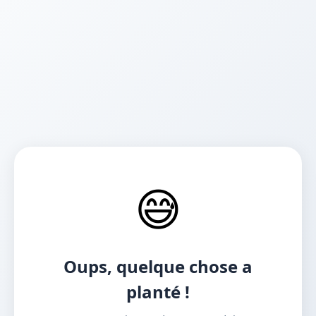
😅
Oups, quelque chose a
planté !