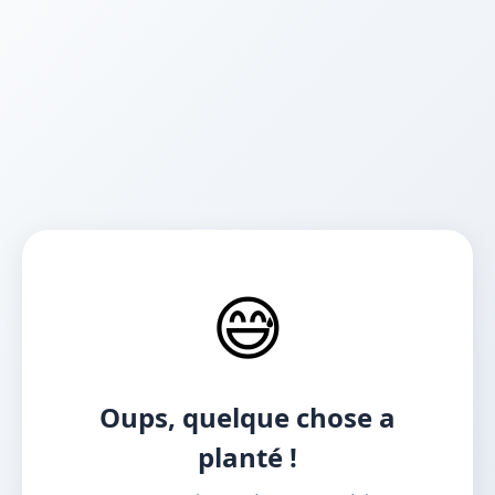
😅
Oups, quelque chose a
planté !