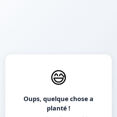
😅
Oups, quelque chose a
planté !