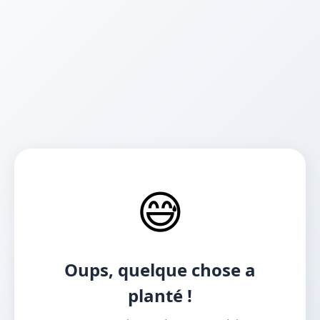
😅
Oups, quelque chose a
planté !