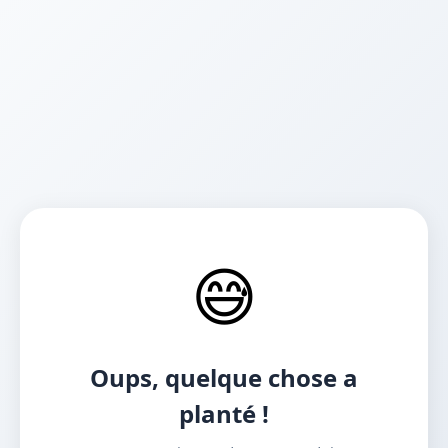
😅
Oups, quelque chose a
planté !