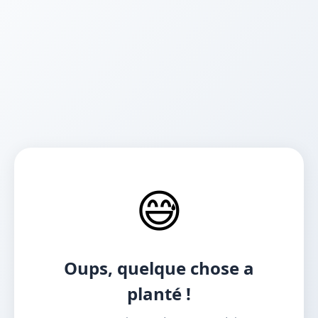
😅
Oups, quelque chose a
planté !