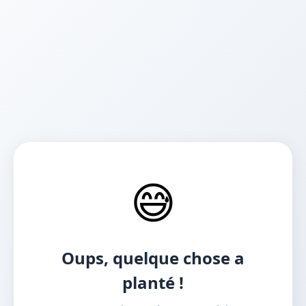
😅
Oups, quelque chose a
planté !