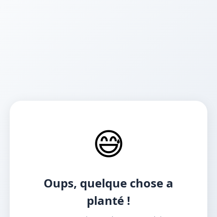
😅
Oups, quelque chose a
planté !