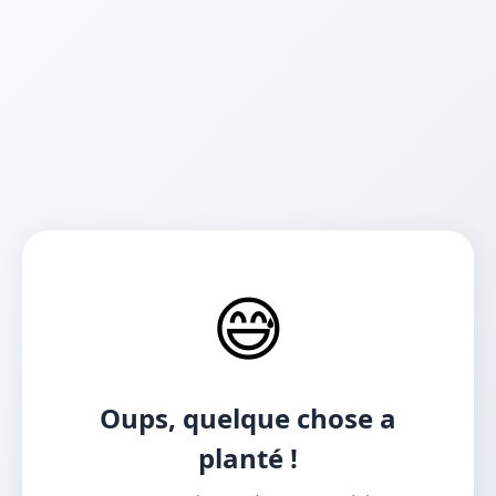
😅
Oups, quelque chose a
planté !