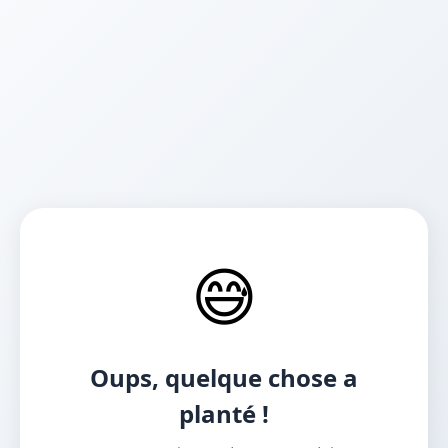
😅
Oups, quelque chose a
planté !