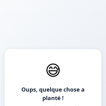
😅
Oups, quelque chose a
planté !