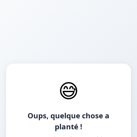
😅
Oups, quelque chose a
planté !