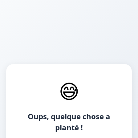
😅
Oups, quelque chose a
planté !