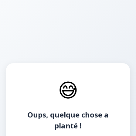
😅
Oups, quelque chose a
planté !