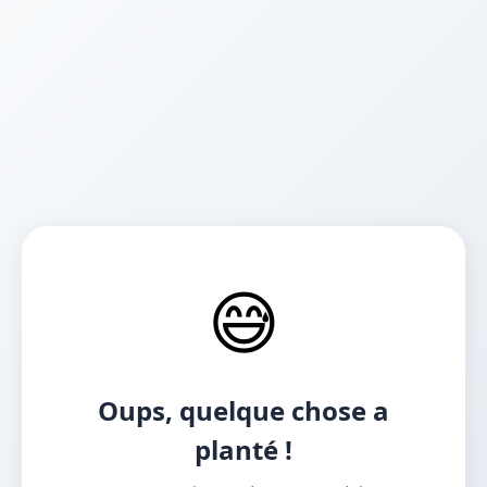
😅
Oups, quelque chose a
planté !