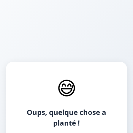
😅
Oups, quelque chose a
planté !