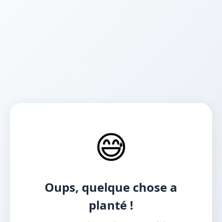
😅
Oups, quelque chose a
planté !