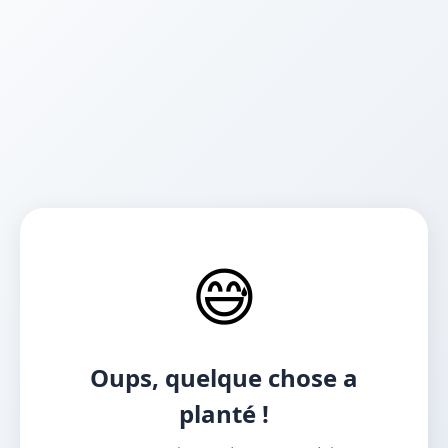
😅
Oups, quelque chose a
planté !