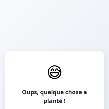
😅
Oups, quelque chose a
planté !