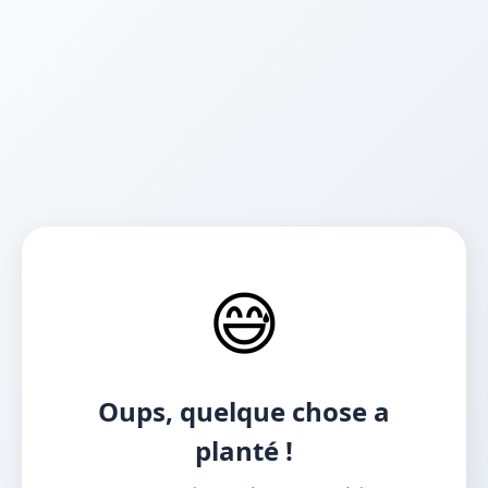
😅
Oups, quelque chose a
planté !