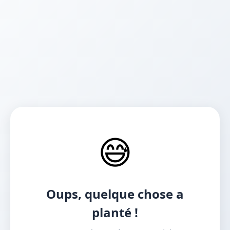
😅
Oups, quelque chose a
planté !