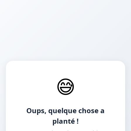
😅
Oups, quelque chose a
planté !