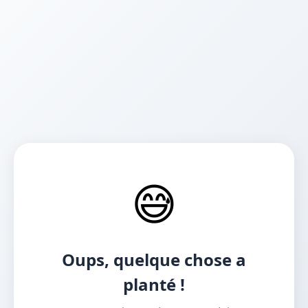
😅
Oups, quelque chose a
planté !