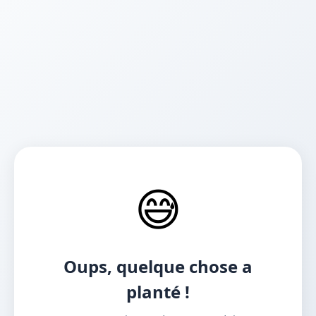
😅
Oups, quelque chose a
planté !