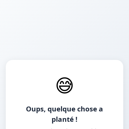
😅
Oups, quelque chose a
planté !