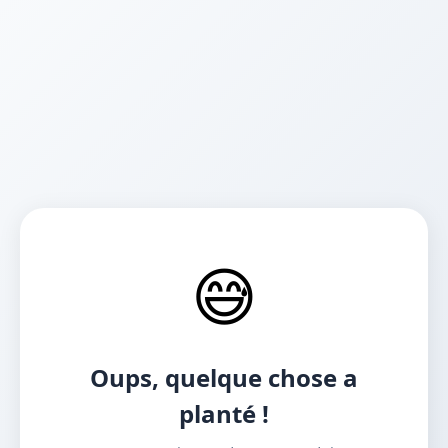
😅
Oups, quelque chose a
planté !