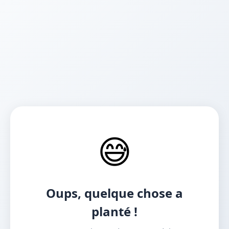
😅
Oups, quelque chose a
planté !