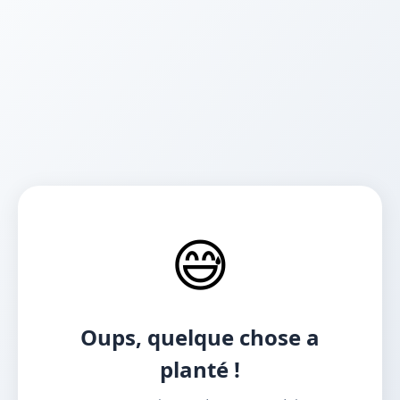
😅
Oups, quelque chose a
planté !