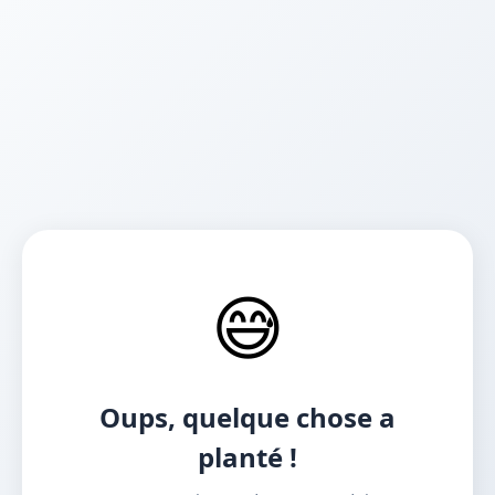
😅
Oups, quelque chose a
planté !