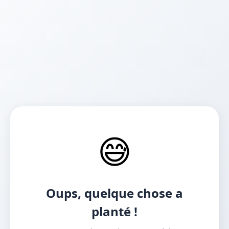
😅
Oups, quelque chose a
planté !