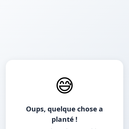
😅
Oups, quelque chose a
planté !