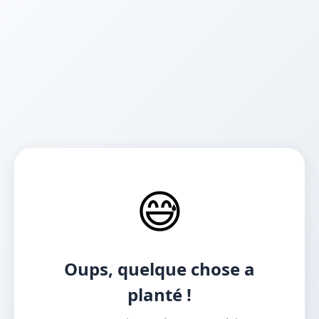
😅
Oups, quelque chose a
planté !