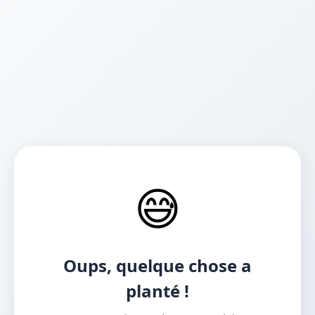
😅
Oups, quelque chose a
planté !