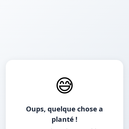
😅
Oups, quelque chose a
planté !