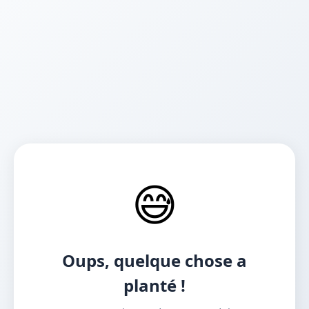
😅
Oups, quelque chose a
planté !